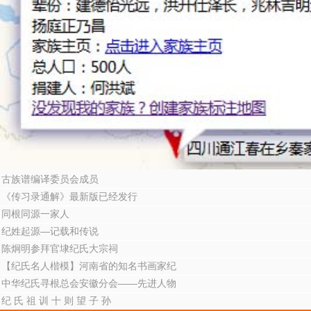
古族谱编译委员会成员
《传习录通解》最新版已经发行
同根同源一家人
纪姓起源—记载和传说
陈炯明参拜官埭纪氏大宗祠
【纪氏名人楷模】河南省的知名书画家纪
中华纪氏寻根总会安徽分会——先进人物
纪 氏 祖 训 十 则 望 子 孙