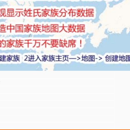
雷
物
物