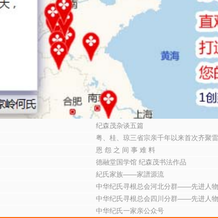
纪森茂杂谈五篇
粤、桂、琼三省宗亲千年以来首次齐聚
恩 怨 之 间 事 难 料
德融堂国学馆 纪森茂书法作品
紀氏家族——家譜源流
中华纪氏寻根总会河北分群——先进人
中华纪氏寻根总会四川分群——先进人
中华纪氏一家亲公众号